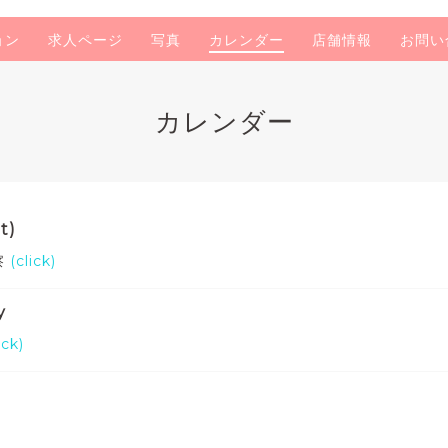
ョン
求人ページ
写真
カレンダー
店舗情報
お問い
カレンダー
t)
察
(click)
y
ick)