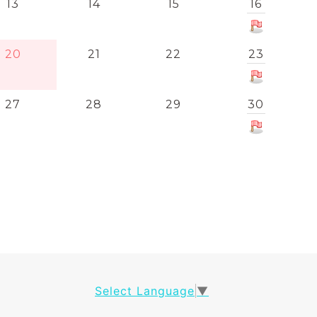
13
14
15
16
20
21
22
23
27
28
29
30
Select Language
▼