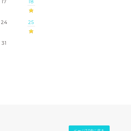
17
18
24
25
31
ページTOPに戻る