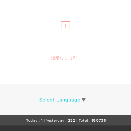
1
指定なし（6）
Select Language
▼
Today :
1
| Yesterday :
232
| Total :
180736