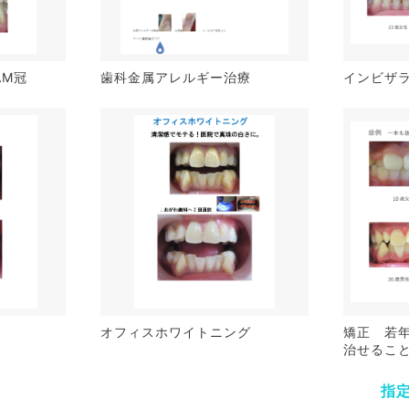
CAM冠
歯科金属アレルギー治療
インビザ
オフィスホワイトニング
矯正 若
治せるこ
指