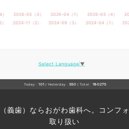
（4）
2026-05（3）
2026-04（1）
2026-03（4）
2
（2）
2024-11（2）
2024-09（3）
2024-04（1）
20
Select Language
▼
Today :
101
| Yesterday :
550
| Total :
180275
（義歯）ならおがわ歯科へ。コンフ
取り扱い