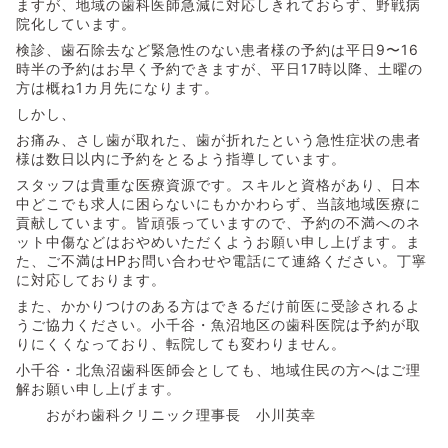
ますが、地域の歯科医師急減に対応しきれておらず、野戦病
院化しています。
検診、歯石除去など緊急性のない患者様の予約は平日9〜16
時半の予約はお早く予約できますが、平日17時以降、土曜の
方は概ね1カ月先になります。
しかし、
お痛み、さし歯が取れた、歯が折れたという急性症状の患者
様は数日以内に予約をとるよう指導しています。
スタッフは貴重な医療資源です。スキルと資格があり、日本
中どこでも求人に困らないにもかかわらず、当該地域医療に
貢献しています。皆頑張っていますので、予約の不満へのネ
ット中傷などはおやめいただくようお願い申し上げます。ま
た、ご不満はHPお問い合わせや電話にて連絡ください。丁寧
に対応しております。
また、かかりつけのある方はできるだけ前医に受診されるよ
うご協力ください。小千谷・魚沼地区の歯科医院は予約が取
りにくくなっており、転院しても変わりません。
小千谷・北魚沼歯科医師会としても、地域住民の方へはご理
解お願い申し上げます。
おがわ歯科クリニック理事長 小川英幸